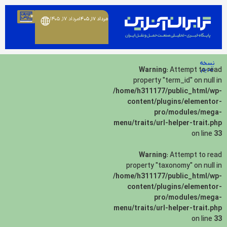
مرداد ۱۷, ۱۴۰۵
مرداد ۱۷, ۱۴۰۵
نسخه
قدیم
: Attempt to read
Warning
property "term_id" on null in
/home/h311177/public_html/wp-
content/plugins/elementor-
pro/modules/mega-
menu/traits/url-helper-trait.php
on line
33
Warning
: Attempt to read
property "taxonomy" on null in
/home/h311177/public_html/wp-
content/plugins/elementor-
pro/modules/mega-
menu/traits/url-helper-trait.php
on line
33