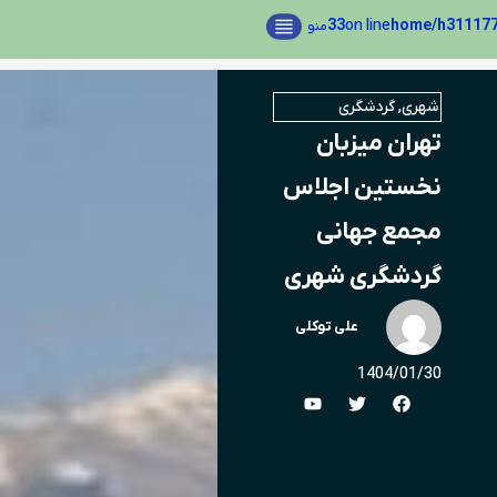
33
on line
منو
شهری
,
گردشگری
تهران میزبان
نخستین اجلاس
مجمع جهانی
گردشگری شهری
علی توکلی
1404/01/30