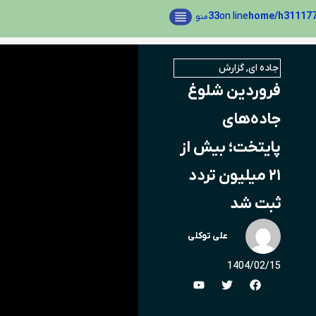
33
on line
منو
جاده ای
,
گزارش
فروردین شلوغ
جاده‌های
پایتخت؛ بیش از
۲۱ میلیون تردد
ثبت شد
علی توکلی
1404/02/15