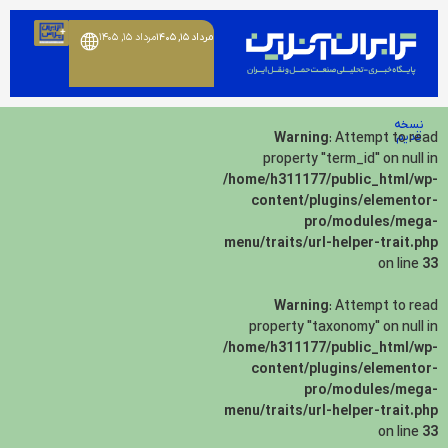
مرداد ۱۵, ۱۴۰۵
مرداد ۱۵, ۱۴۰۵
نسخه
قدیم
: Attempt to read
Warning
property "term_id" on null in
/home/h311177/public_html/wp-
content/plugins/elementor-
pro/modules/mega-
menu/traits/url-helper-trait.php
on line
33
Warning
: Attempt to read
property "taxonomy" on null in
/home/h311177/public_html/wp-
content/plugins/elementor-
pro/modules/mega-
menu/traits/url-helper-trait.php
on line
33