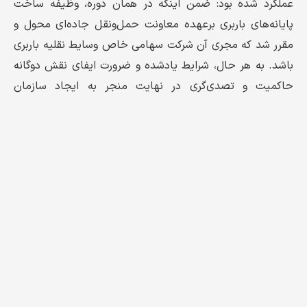
عملكرد شده بود: ضمن اینکه در همان دوره، وظیفه ساخت
پایانه‌های باربری برعهده معاونت حمل‌ونقل جاده‌ای محول و
مقرر شد که مجری آن شركت سهامی خاص وسایط نقلیه باربری
باشد. به هر حال، شرایط یادشده و ضرورت ایفای نقش دوگانه
حاکمیت و تصدی‌گری در نهایت منجر به ایجاد سازمان
حمل‌ونقل و پایانه‌های کشور در آبان سال ۷۳ شد. در همین
سال وظایف حاکمیتی معاونت حمل‌ونقل جاده‌ای وزارت راه و
ترابری را با وظایف اجرایی و تصدی‌گری شرکت سهامی خاص
پایانه‌ها ادغام کردند و مقرر شد در یک ساختار سازمانی واحد
به اجرای ماموریت‌های محوله بپردازند.»
تلاش ۱۰ ساله، یک‌شبه بر باد رفت
او ضمن اشاره به فراز و فرودهای بسیار سازمان طی ۳۰ سال
گذشته، تصریح کرد: «تاسیس سازمان همراه با آرزوهای بزرگی