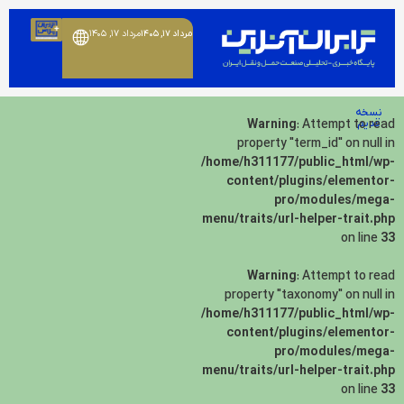
مرداد ۱۷, ۱۴۰۵
مرداد ۱۷, ۱۴۰۵
نسخه
قدیم
: Attempt to read
Warning
property "term_id" on null in
/home/h311177/public_html/wp-
content/plugins/elementor-
pro/modules/mega-
menu/traits/url-helper-trait.php
on line
33
Warning
: Attempt to read
property "taxonomy" on null in
/home/h311177/public_html/wp-
content/plugins/elementor-
pro/modules/mega-
menu/traits/url-helper-trait.php
on line
33