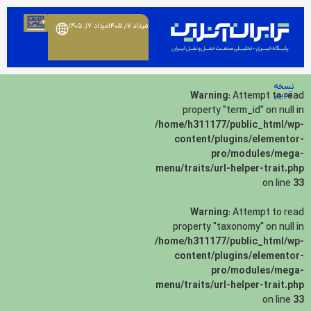
مرداد ۱۷, ۱۴۰۵
مرداد ۱۷, ۱۴۰۵
نسخه
قدیم
: Attempt to read
Warning
property "term_id" on null in
/home/h311177/public_html/wp-
content/plugins/elementor-
pro/modules/mega-
menu/traits/url-helper-trait.php
on line
33
Warning
: Attempt to read
property "taxonomy" on null in
/home/h311177/public_html/wp-
content/plugins/elementor-
pro/modules/mega-
menu/traits/url-helper-trait.php
on line
33