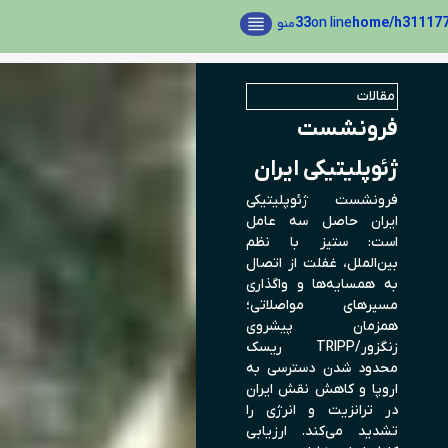
33
on line
منو
مقالات
فرونشست
ژئوپلیتیکی ایران
فرونشست ژئوپلیتیکی
ایران حاصل سه عامل
است: ستیز با نظم
بین‌الملل، غفلت از اتصال
به همسایه‌ها و واگذاری
مسیرهای مواصلاتی؛
همزمان پیشروی
زنگزور/TRIPP ریسک
محدود شدن دسترسی به
اروپا و کاهش نقش ایران
در ترانزیت و انرژی را
تشدید می‌کند. ارزیابی