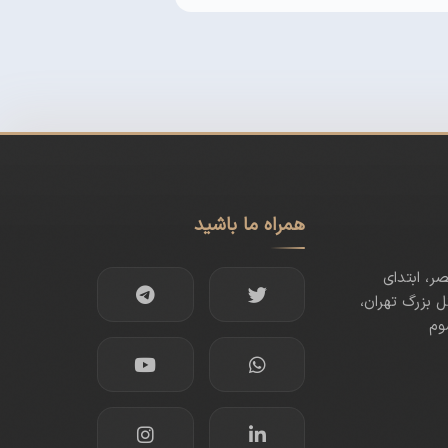
همراه ما باشید
صر، ابتدای
 بزرگ تهران،