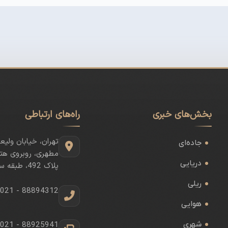
بخش‌های خبری
راه‌های ارتباطی
تهران، خیابان ولیع
جاده‌ای
مطهری، روبروی هتل
دریایی
پلاک 492، طبقه سوم
ریلی
021 - 88894312
هوایی
شهری
021 - 88925941