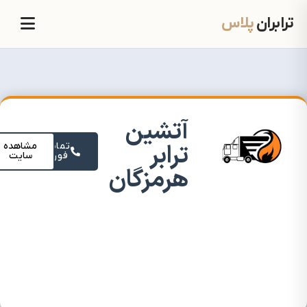
ترابران
پلاس
آتشین
ترابر
تماس
مشاهده
فوری
سایت
هرمزگان