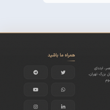
همراه ما باشید
صر، ابتدای
 بزرگ تهران،