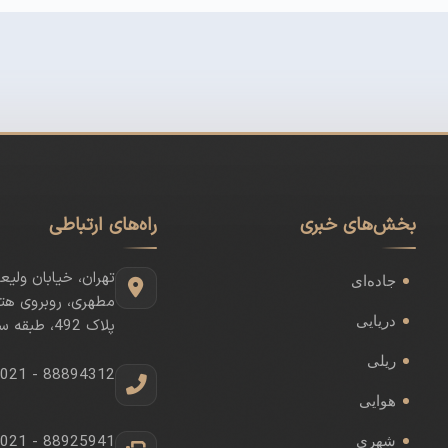
بخش‌های خبری
راه‌های ارتباطی
تهران، خیابان ولیع
جاده‌ای
مطهری، روبروی هتل
دریایی
پلاک 492، طبقه سوم
ریلی
021 - 88894312
هوایی
021 - 88925941
شهری