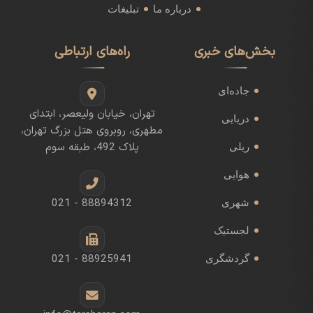
درباره ما
تبلیغات
بخش‌های خبری
راه‌های ارتباطی
جاده‌ای
تهران، خیابان ولیعصر، ابتدای
دریایی
مطهری، روبروی هتل بزرگ تهران،
پلاک 492، طبقه سوم
ریلی
هوایی
021 - 88894312
شهری
لجستیک
021 - 88925941
گردشگری