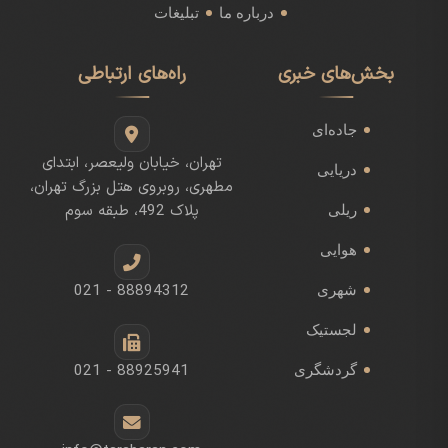
درباره ما
تبلیغات
بخش‌های خبری
راه‌های ارتباطی
جاده‌ای
تهران، خیابان ولیعصر، ابتدای
دریایی
مطهری، روبروی هتل بزرگ تهران،
پلاک 492، طبقه سوم
ریلی
هوایی
021 - 88894312
شهری
لجستیک
021 - 88925941
گردشگری