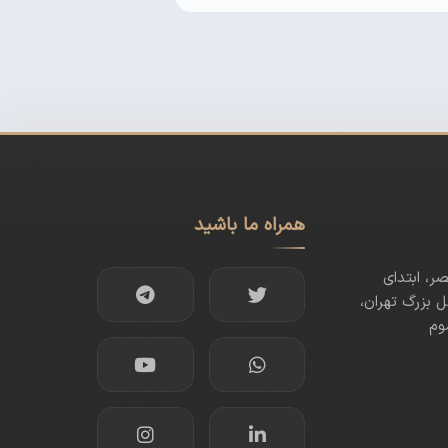
همراه ما باشید
صر، ابتدای
 بزرگ تهران،