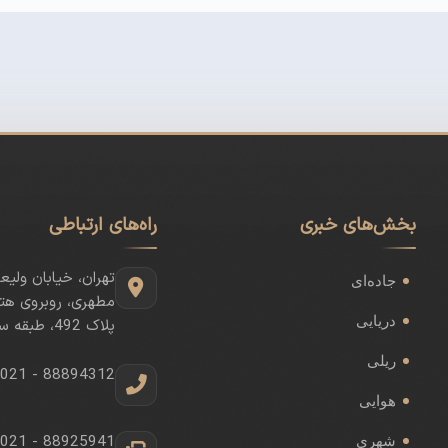
بخش‌های خبری
راه‌های ارتباطی
تهران، خیابان ولیع
جاده‌ای
مطهری، روبروی هتل
دریایی
پلاک 492، طبقه سوم
ریلی
021 - 88894312
هوایی
021 - 88925941
شهری