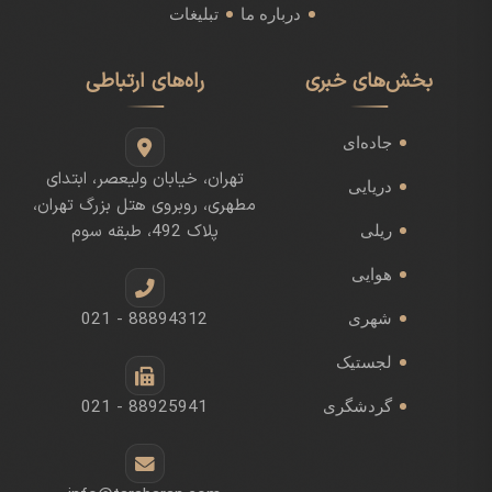
درباره ما
تبلیغات
بخش‌های خبری
راه‌های ارتباطی
جاده‌ای
تهران، خیابان ولیعصر، ابتدای
دریایی
مطهری، روبروی هتل بزرگ تهران،
پلاک 492، طبقه سوم
ریلی
هوایی
021 - 88894312
شهری
لجستیک
021 - 88925941
گردشگری