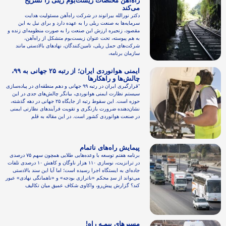
راه‌آهن مختصات زیست‌بوم ریلی را تشریح
می‌کند
دکتر نورالله بیرانوند در شرکت راه‌آهن مسئولیت هدایت
سرمایه‌ها به صنعت ریلی را به عهده دارد و برای نیل به این
مقصود، زنجیره ارزش این صنعت را به صورت منظومه‌ای زنده و
به هم پیوسته، تحت عنوان زیست‌بوم متشکل از راه‌آهن،
شرکت‌های حمل ریلی، تامین‌کنندگان، نهادهای بالادستی مانند
سازمان برنامه،
ایمنی هوانوردی ایران؛ از رتبه ۲۵ جهانی به ۹۹،
چالش‌ها و راهکارها
“قرارگیری ایران در رتبه ۹۹ جهانی و دهم منطقه‌ای در پیاده‌سازی
سیستم نظارت ایمنی هوانوردی، بیانگر چالش‌های جدی در این
حوزه است. این سقوط رتبه از جایگاه ۲۵ جهانی در دهه گذشته،
نشان‌دهنده ضرورت بازنگری و تقویت فرآیندهای نظارتی ایمنی
در صنعت هوانوردی کشور است. در این مقاله به قلم
پیمایش راه‌های ناتمام
برنامه هفتم توسعه با وعده‌هایی طلایی همچون سهم ۷۵ درصدی
در ترانزیت، نوسازی ۱۱۰ هزار ناوگان و کاهش ۱۰ درصدی تلفات
جاده‌ای به ایستگاه اجرا رسیده است؛ اما آیا این سند بالادستی
می‌تواند از سدِ محکم «ناترازی بودجه» و «ناهمانگی نهادی» عبور
کند؟ گزارش پیش‌رو، واکاوی شکاف عمیق میان تکالیف
مسیرهای بیمـه راه!