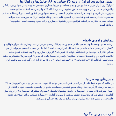
ایمنی هوانوردی ایران؛ از رتبه ۲۵ جهانی به ۹۹، چالش‌ها و راهکارها
“قرارگیری ایران در رتبه ۹۹ جهانی و دهم منطقه‌ای در پیاده‌سازی سیستم نظارت ایمنی هوانوردی، بیانگر
چالش‌های جدی در این حوزه است. این سقوط رتبه از جایگاه ۲۵ جهانی در دهه گذشته، نشان‌دهنده
ضرورت بازنگری و تقویت فرآیندهای نظارتی ایمنی در صنعت هوانوردی کشور است. در این مقاله به قلم
محمدرضا عبدالرحیمی عضو هیئت‌مدیره انجمن علمی حمل‌ونقل هوایی ایران به بررسی ابعاد برنامه
جهانی ممیزی نظارت بر ایمنی هوانوردی و راهکارهای پیش‌رو برای بهبود وضعیت ایمنی کشورمان
پرداخته است.”
پیمایش راه‌های ناتمام
برنامه هفتم توسعه با وعده‌هایی طلایی همچون سهم ۷۵ درصدی در ترانزیت، نوسازی ۱۱۰ هزار ناوگان و
کاهش ۱۰ درصدی تلفات جاده‌ای به ایستگاه اجرا رسیده است؛ اما آیا این سند بالادستی می‌تواند از سدِ
محکم «ناترازی بودجه» و «ناهمانگی نهادی» عبور کند؟ گزارش پیش‌رو، واکاوی شکاف عمیق میان
تکالیف قانونی و واقعیت‌های میدانی سازمان راهداری است؛ جایی که مدیران این سازمان هشدار می‌دهند
بدون تغییر پارادایم از «ساخت‌محور» به «بهره‌وری‌محور» و رفع موانع ارزی و گمرکی، سرنوشت این
برنامه
مسیرهای بیمـه راه!
در حالی که سهم تصادفات از مرگ‌های غیرطبیعی در جهان ۱۲ درصد است، این رقم در کشورمان به ۴۲
درصد می‌رسد. کارگروه حمل‌ونقل مجمع تشخیص مصلحت نظام در واپسین نشست خود، با انتقاد از
انفعال شرکت‌های بیمه در ایمن‌سازی راه‌ها، پیشنهاد تشکیل «صندوق مشترک ایمن‌سازی» را روی میز
گذاشت ؛ صندوقی که محاسبات نشان می‌دهد با سرمایه‌گذاری ۲۰ میلیارد تومانی برای اصلاح هر نقطه
حادثه‌خیز، از هدررفت ۳۸۰ میلیارد تومان منابع در یک دهه جلوگیری می‌کند.
گـرداب بـی‌برنامگـی!