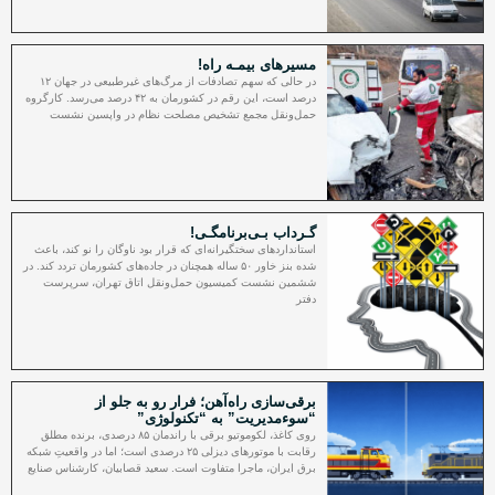
مسیرهای بیمـه راه!
در حالی که سهم تصادفات از مرگ‌های غیرطبیعی در جهان ۱۲
درصد است، این رقم در کشورمان به ۴۲ درصد می‌رسد. کارگروه
حمل‌ونقل مجمع تشخیص مصلحت نظام در واپسین نشست
گـرداب بـی‌برنامگـی!
استانداردهای سختگیرانه‌ای که قرار بود ناوگان را نو کند، باعث
شده بنز خاور ۵۰ ساله همچنان در جاده‌های کشورمان تردد کند. در
ششمین نشست کمیسیون حمل‌ونقل اتاق تهران، سرپرست
دفتر
برقی‌سازی راه‌آهن؛ فرار رو به جلو از
“سوءمدیریت” به “تکنولوژی”
روی کاغذ، لکوموتیو برقی با راندمان ۸۵ درصدی، برنده مطلق
رقابت با موتورهای دیزلی ۲۵ درصدی است؛ اما در واقعیتِ شبکه
برق ایران، ماجرا متفاوت است. سعید قصابیان، کارشناس صنایع