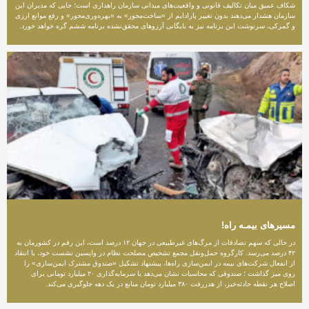
شکاف عمیق میان تکالیف قانونی و واقعیت‌های میدانی سازمان راهداری است؛ جایی که مدیران این
سازمان هشدار می‌دهند بدون تغییر پارادایم از «ساخت‌محور» به «بهره‌وری‌محور» و رفع موانع ارزی
و گمرکی، سرنوشت این برنامه نیز به بایگانی آرزوهای محقق‌نشده برنامه ششم گره خواهد خورد.
مسیرهای بیمـه راه!
در حالی که سهم تصادفات از مرگ‌های غیرطبیعی در جهان ۱۲ درصد است، این رقم در کشورمان به
۴۲ درصد می‌رسد. کارگروه حمل‌ونقل مجمع تشخیص مصلحت نظام در واپسین نشست خود، با انتقاد
از انفعال شرکت‌های بیمه در ایمن‌سازی راه‌ها، پیشنهاد تشکیل «صندوق مشترک ایمن‌سازی» را
روی میز گذاشت ؛ صندوقی که محاسبات نشان می‌دهد با سرمایه‌گذاری ۲۰ میلیارد تومانی برای
اصلاح هر نقطه حادثه‌خیز، از هدررفت ۳۸۰ میلیارد تومان منابع در یک دهه جلوگیری می‌کند.