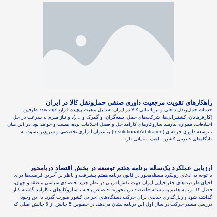
راهکارهای تقویت مرجعیت داوری صنفی حمل‌ونقل کالا در ایران
خدمات حمل‌ونقل داخلی و بین‌المللی کالا در ایران به دلیل ماهیت پیچیده قراردادها، تعدد طرفین
(کارفرمایان، کشتیرانی‌ها، شرکت‌های حمل، بیمه‌گران، و گمرک و ….)، و نیاز مبرم به سرعت در حل
اختلافات، همواره نیازمند سازوکارهای کارآمد حل و فصل اختلافات بوده، هست و خواهد بود. در این میان
، توسعه داوری حرفه‌ای (Institutional Arbitration) به عنوان ابزاری تخصصی و سریع‌تر نسبت به
دادگاه‌های عمومی کشور ، اهمیت حیاتی دارد.
ارزیابی عملکرد یک‌ساله برنامه هفتم توسعه در بخش اقتصاد دریامحور
با توجه به ادعای رویکرد مسئله‌محور در قانون برنامه هفتم پیشرفت و ناظر بر آخرین فرصت‌ها برای
احیای ظرفیت‌های جغرافیایی ایران جهت نقش‌آفرینی در نظم جدید اقتصادی سیاسی منطقه و جهان،
فصل ۱۲ برنامه هفتم به مسئله «اقتصاد دریامحور» اختصاص یافته تا سازوکارهای ناکارامد گذشته کنار
گذاشته شود و ریل‌گذاری جدیدی برای حرکت دستگاه‌های اجرایی کشور صورت گیرد. با این وجود،
بررسی مسیر حرکت در سال اول این برنامه نشان می‌دهد، در خصوص 5 چالش از 6 چالش‌ اصلی که