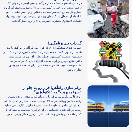
در حالی که سهم تصادفات از مرگ‌های غیرطبیعی در جهان ۱۲
درصد است، این رقم در کشورمان به ۴۲ درصد می‌رسد. کارگروه
حمل‌ونقل مجمع تشخیص مصلحت نظام در واپسین نشست خود،
با انتقاد از انفعال شرکت‌های بیمه در ایمن‌سازی راه‌ها، پیشنهاد
تشکیل «صندوق مشترک ایمن‌سازی» را روی میز گذاشت ؛
گـرداب بـی‌برنامگـی!
استانداردهای سختگیرانه‌ای که قرار بود ناوگان را نو کند، باعث
شده بنز خاور ۵۰ ساله همچنان در جاده‌های کشورمان تردد کند. در
ششمین نشست کمیسیون حمل‌ونقل اتاق تهران، سرپرست
دفتر صنایع خودرو وزارت صمت اعتراف کرد که برای برنامه
هفتم توسعه، هیچ نقشه راه مشخصی برای صنعت خودروهای
تجاری وجود
برقی‌سازی راه‌آهن؛ فرار رو به جلو از
“سوءمدیریت” به “تکنولوژی”
روی کاغذ، لکوموتیو برقی با راندمان ۸۵ درصدی، برنده مطلق
رقابت با موتورهای دیزلی ۲۵ درصدی است؛ اما در واقعیتِ شبکه
برق ایران، ماجرا متفاوت است. سعید قصابیان، کارشناس صنایع
ریلی، در یادداشتی اختصاصی برای ترابران محاسبه می‌کند که با
کسرِ تلفات نیروگاهی و شبکه انتقال، برتری قطار برقی ناچیز