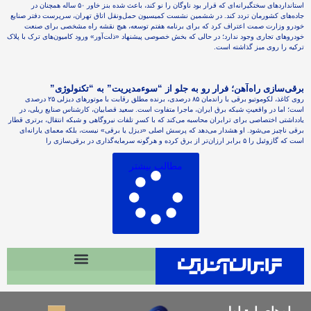
استانداردهای سختگیرانه‌ای که قرار بود ناوگان را نو کند، باعث شده بنز خاور ۵۰ ساله همچنان در
جاده‌های کشورمان تردد کند. در ششمین نشست کمیسیون حمل‌ونقل اتاق تهران، سرپرست دفتر صنایع
خودرو وزارت صمت اعتراف کرد که برای برنامه هفتم توسعه، هیچ نقشه راه مشخصی برای صنعت
خودروهای تجاری وجود ندارد؛ در حالی که بخش خصوصی پیشنهاد «ذلت‌آور» ورود کامیون‌های ترک با پلاک
ترکیه را روی میز گذاشته است.
برقی‌سازی راه‌آهن؛ فرار رو به جلو از “سوءمدیریت” به “تکنولوژی”
روی کاغذ، لکوموتیو برقی با راندمان ۸۵ درصدی، برنده مطلق رقابت با موتورهای دیزلی ۲۵ درصدی
است؛ اما در واقعیتِ شبکه برق ایران، ماجرا متفاوت است. سعید قصابیان، کارشناس صنایع ریلی، در
یادداشتی اختصاصی برای ترابران محاسبه می‌کند که با کسرِ تلفات نیروگاهی و شبکه انتقال، برتری قطار
برقی ناچیز می‌شود. او هشدار می‌دهد که پرسش اصلی «دیزل یا برقی» نیست، بلکه معمای یارانه‌ای
است که گازوئیل را ۵ برابر ارزان‌تر از برق کرده و هرگونه سرمایه‌گذاری در برقی‌سازی را
مطالب بیشتر