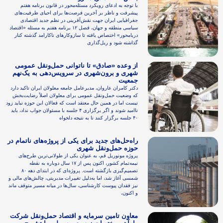
با توجه به ادعای رویکرد مسئله‌محور در قانون برنامه هفتم
پیشرفت و ناظر بر آخرین فرصت‌ها برای احیای ظرفیت‌های
جغرافیایی ایران جهت نقش‌آفرینی در نظم جدید اقتصادی
سیاسی منطقه و جهان، فصل ۱۲ برنامه هفتم به مسئله «اقتصاد
دریامحور» اختصاص یافته تا سازوکارهای ناکارامد گذشته کنار
گذاشته شود و ریل‌گذاری
از وعده «صادق» تا ناتوانی حمل‌ونقل عمومی
شهری و برون‌شهری در سرویس‌دهی به یک‌نهم
جمعیت
دکتر کامران عاروان، مدیرعامل جامعه معلولان ایران تاکید دارد
که وضعیت حمل‌ونقل عمومی برای معلولان اصلاً رضایت‌بخش
نیست اما در همین حال معتقد است که فعالان این حوزه نباید زود
ناامید شوند و اگر برگزاری ۴ جلسه با مسئولان جواب نداد، باید
۴۰ جلسه برگزار کنند تا به نتیجه دلخواه
راه‌حل‌های جدید برای یکی از پروژه‌‌های ناتمام در
حوزه حمل‌ونقل شهری
پروژه مونوریل قم، به عنوان یکی از طولانی‌ترین طرح‌های
نیمه‌تمام کشور، اکنون پس از ۱۷ سال دوباره به نقطه
تصمیم‌گیری بازگشته است. پروژه‌ای که در ابتدای دهه ۸۰
شمسی آغاز شد، اما به‌دلیل تغییرات مدیریتی، چالش‌های مالی و
نیز فقدان پیوست کارشناسی، سال‌ها در میانه مسیر متوقف ماند
و اکنون،
معاون تامین سرمایه و اقتصاد حمل‌ونقل شرکت