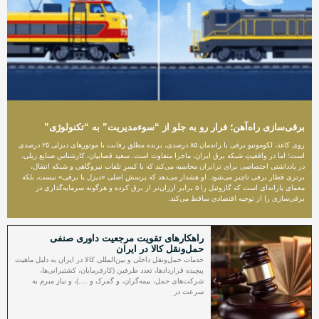
برقی‌سازی راه‌آهن؛ فرار رو به جلو از “سوءمدیریت” به “تکنولوژی”
روی کاغذ، لکوموتیو برقی با راندمان ۸۵ درصدی، برنده مطلق رقابت با موتورهای دیزلی ۲۵ درصدی
است؛ اما در واقعیتِ شبکه برق ایران، ماجرا متفاوت است. سعید قصابیان، کارشناس صنایع ریلی،
در یادداشتی اختصاصی برای ترابران محاسبه می‌کند که با کسرِ تلفات نیروگاهی و شبکه انتقال،
برتری قطار برقی ناچیز می‌شود. او هشدار می‌دهد که پرسش اصلی «دیزل یا برقی» نیست، بلکه
معمای یارانه‌ای است که گازوئیل را ۵ برابر ارزان‌تر از برق کرده و هرگونه سرمایه‌گذاری در
برقی‌سازی را از توجیه اقتصادی ساقط می‌کند.
راهکارهای تقویت مرجعیت داوری صنفی
حمل‌ونقل کالا در ایران
خدمات حمل‌ونقل داخلی و بین‌المللی کالا در ایران به دلیل ماهیت
پیچیده قراردادها، تعدد طرفین (کارفرمایان، کشتیرانی‌ها،
شرکت‌های حمل، بیمه‌گران، و گمرک و ….)، و نیاز مبرم به
سرعت در