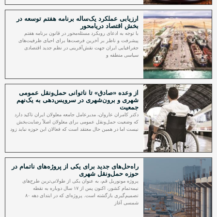
ارزیابی عملکرد یک‌ساله برنامه هفتم توسعه در
بخش اقتصاد دریامحور
با توجه به ادعای رویکرد مسئله‌محور در قانون برنامه هفتم
پیشرفت و ناظر بر آخرین فرصت‌ها برای احیای ظرفیت‌های
جغرافیایی ایران جهت نقش‌آفرینی در نظم جدید اقتصادی
سیاسی منطقه و
از وعده «صادق» تا ناتوانی حمل‌ونقل عمومی
شهری و برون‌شهری در سرویس‌دهی به یک‌نهم
جمعیت
دکتر کامران عاروان، مدیرعامل جامعه معلولان ایران تاکید دارد
که وضعیت حمل‌ونقل عمومی برای معلولان اصلاً رضایت‌بخش
نیست اما در همین حال معتقد است که فعالان این حوزه نباید زود
راه‌حل‌های جدید برای یکی از پروژه‌‌های ناتمام در
حوزه حمل‌ونقل شهری
پروژه مونوریل قم، به عنوان یکی از طولانی‌ترین طرح‌های
نیمه‌تمام کشور، اکنون پس از ۱۷ سال دوباره به نقطه
تصمیم‌گیری بازگشته است. پروژه‌ای که در ابتدای دهه ۸۰
شمسی آغاز