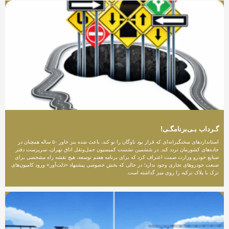
گـرداب بـی‌برنامگـی!
استانداردهای سختگیرانه‌ای که قرار بود ناوگان را نو کند، باعث شده بنز خاور ۵۰ ساله همچنان در
جاده‌های کشورمان تردد کند. در ششمین نشست کمیسیون حمل‌ونقل اتاق تهران، سرپرست دفتر
صنایع خودرو وزارت صمت اعتراف کرد که برای برنامه هفتم توسعه، هیچ نقشه راه مشخصی برای
صنعت خودروهای تجاری وجود ندارد؛ در حالی که بخش خصوصی پیشنهاد «ذلت‌آور» ورود کامیون‌های
ترک با پلاک ترکیه را روی میز گذاشته است.