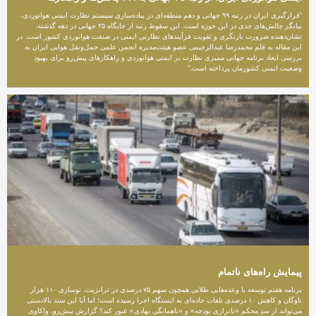
“قرارگیری ایران در رتبه ۹۹ جهانی و دهم منطقه‌ای در پیاده‌سازی سیستم نظارت ایمنی هوانوردی،
بیانگر چالش‌های جدی در این حوزه است. این سقوط رتبه از جایگاه ۲۵ جهانی در دهه گذشته،
نشان‌دهنده ضرورت بازنگری و تقویت فرآیندهای نظارتی ایمنی در صنعت هوانوردی کشور است. در
این مقاله به قلم محمدرضا عبدالرحیمی عضو هیئت‌مدیره انجمن علمی حمل‌ونقل هوایی ایران به
بررسی ابعاد برنامه جهانی ممیزی نظارت بر ایمنی هوانوردی و راهکارهای پیش‌رو برای بهبود
وضعیت ایمنی کشورمان پرداخته است.”
پیمایش راه‌های ناتمام
برنامه هفتم توسعه با وعده‌هایی طلایی همچون سهم ۷۵ درصدی در ترانزیت، نوسازی ۱۱۰ هزار
ناوگان و کاهش ۱۰ درصدی تلفات جاده‌ای به ایستگاه اجرا رسیده است؛ اما آیا این سند بالادستی
می‌تواند از سدِ محکم «ناترازی بودجه» و «ناهمانگی نهادی» عبور کند؟ گزارش پیش‌رو، واکاوی