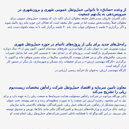
از وعده «صادق» تا ناتوانی حمل‌ونقل عمومی شهری و برون‌شهری در
سرویس‌دهی به یک‌نهم جمعیت
دکتر کامران عاروان، مدیرعامل جامعه معلولان ایران تاکید دارد که وضعیت حمل‌ونقل عمومی برای
معلولان اصلاً رضایت‌بخش نیست اما در همین حال معتقد است که فعالان این حوزه نباید زود ناامید شوند
و اگر برگزاری ۴ جلسه با مسئولان جواب نداد، باید ۴۰ جلسه برگزار کنند تا به نتیجه دلخواه دست یابند.
راه‌حل‌های جدید برای یکی از پروژه‌‌های ناتمام در حوزه حمل‌ونقل شهری
پروژه مونوریل قم، به عنوان یکی از طولانی‌ترین طرح‌های نیمه‌تمام کشور، اکنون پس از ۱۷ سال دوباره
به نقطه تصمیم‌گیری بازگشته است. پروژه‌ای که در ابتدای دهه ۸۰ شمسی آغاز شد، اما به‌دلیل تغییرات
مدیریتی، چالش‌های مالی و نیز فقدان پیوست کارشناسی، سال‌ها در میانه مسیر متوقف ماند و اکنون، با
برگزاری «کارگاه مهندسی ارزش» در مرکز تحقیقات راه، مسکن و شهرسازی، بار دیگر در دستور کار
قرار گرفته است.
کارگاه مهندسی ارزش، به‌عنوان یک فرآیند رسمی ارزیابی در
معاون تامین سرمایه و اقتصاد حمل‌ونقل شرکت راه‌آهن مختصات زیست‌بوم
ریلی را تشریح می‌کند
دکتر نورالله بیرانوند در شرکت راه‌آهن مسئولیت هدایت سرمایه‌ها به صنعت ریلی را به عهده دارد و برای
نیل به این مقصود، زنجیره ارزش این صنعت را به صورت منظومه‌ای زنده و به هم پیوسته، تحت عنوان
زیست‌بوم متشکل از راه‌آهن، شرکت‌های حمل ریلی، تامین‌کنندگان، نهادهای بالادستی مانند سازمان
برنامه، بانک مرکزی و وزارتخانه‌های ذی‌ربط و تامین‌کنندگان مالی مانند بانک‌ها، بورس و صندوق توسعه
ملی می‌بیند. در این گفت‌وگو که با فصلنامه داخلی انجمن شرکت‌های حمل‌ونقل ریلی انجام شده، او