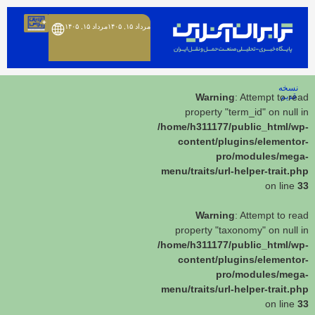
مرداد ۱۵, ۱۴۰۵
مرداد ۱۵, ۱۴۰۵
نسخه
قدیم
: Attempt to read
Warning
property "term_id" on null in
/home/h311177/public_html/wp-
content/plugins/elementor-
pro/modules/mega-
menu/traits/url-helper-trait.php
on line
33
Warning
: Attempt to read
property "taxonomy" on null in
/home/h311177/public_html/wp-
content/plugins/elementor-
pro/modules/mega-
menu/traits/url-helper-trait.php
on line
33