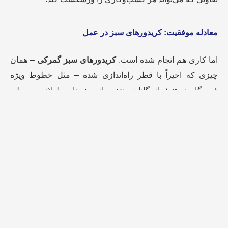
معادله موفقیت: کریدورهای سبز در عمل
اما کاری هم انجام شده است.
کریدورهای سبز گمرکی
– همان
چیزی که اخیراً با قطر راه‌اندازی شده – مثل خطوط ویژه
فرودگاه هستند؛ بازرگانان منتخب از صف‌های طولانی معمولی
رد می‌شوند و با سرعت بالا مستقیم به مقصدشان می‌رسند.
کریدور سبز ایران-قطر
اهداف مشخصی
دارد: تسهیل فرآیندهای
تجاری، تسریع تشریفات گمرکی و حذف مقررات زائد. این اولین
بار است که پروتکل همکاری گمرکی دو کشور در این سطح به
امضا می‌رسد. خیالبافی نیست – شواهد موجود است:
مورد موفق:
کریدور ایران-روسیه که در ۲۰۱۶ راه‌اندازی شد،
سه نتیجه چشمگیر داشت: